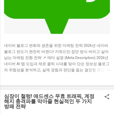
네이버 블로그 변화와 생존을 위한 마케팅 전략 2026년 네이버
블로그 판도가 완전히 바뀐다! 키워드만 잡던 방식 버리고 살아
남는 마케팅 전환 전략 📌 메타 설명 (Meta Description) 2026년
네이버 AI 탭 도입과 제로 클릭 시대를 맞아 단순 정보성 블로그
의 위험성을 분석하고, 실제 경험과 판단을 돕는 결정형 콘텐츠
중심의 전환 마케팅 전략을 제시합니다. 💡 목차 (클릭시 해당
위치로 이동합니다) 1. 검색 생태계의 거대한 지각변동과 제로
클릭의 습격 2. 2026년 가장 먼저 위험해지는 블로그 3가지 유
형 3. 끝까지 선택받는 블로그의 핵심 비밀 3가지 4. 단순한 수익
심장이 철렁! 애드센스 무효 트래픽, 계정
형 채널을 넘어 설득과 전환의 도구로 5. 전문성과 신뢰를 쌓는
해지 충격파를 막아줄 현실적인 두 가지
방패 전략
마케팅 기술로서의 접근법 1. 검색 생태계의 거대한 지각변동과
제로 클릭의 습격 혹시 요즘 정성껏 작성한 포스팅의 방문자 수