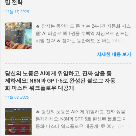
밀 전략
11월 15, 2025
🔥 잠자는 동안에도 돈 버는 24시간 자동화 시스
템: AI 퍼널로 책 1권을 수백억 자산으로 만드는
비밀 전략 🔥 잠자는 동안에도 돈 버는 24시간
자동화 시스템: AI 퍼널로 책 1권을 수백억 자산
자세한 내용 보기
으로 만드는 비밀 전략 💬 당신의 책이나 지식
상품을 위한 24시간 무인 판매 시스템을 꿈꾸시
나요? 러셀 브런슨의 북퍼널 전략을 AI 자동화
당신의 노동은 AI에게 위임하고, 진짜 삶을 통
시스템으로 완벽히 구현하는 방법을 소개합니
제하세요: N8N과 GPT-5로 완성된 블로그 자동
다. 고객 심리를 꿰뚫는 랜딩 페이지부터 오더
화 마스터 워크플로우 대공개
범프, 원타임 오퍼까지, 방문자를 찐팬으로 바꾸
11월 08, 2025
는 마법 같은 'AI 퍼널' 구축의 핵심 비밀을 사람
냄새 나는 이야기로 풀어냅니다. 온라인 비즈니
🔥 당신의 노동은 AI에게 위임하고, 진짜 삶을
스 성공의 지름길, 지금 바로 확인하세요. 📚 목
통제하세요: N8N과 GPT-5로 완성된 블로그 자
차 1. 24시간 잠들지 않는 세일즈맨, AI 퍼널이란
동화 마스터 워크플로우 대공개! 💬 30년 경력의
무엇인가? 2. 첫인상 결정! 고객의 마음을 훔치
블로그 마스터가 알려주는 AI 시대 블로그 운영
는 랜딩 페이지 설계 3. 지갑이 가장 쉽게 열리는