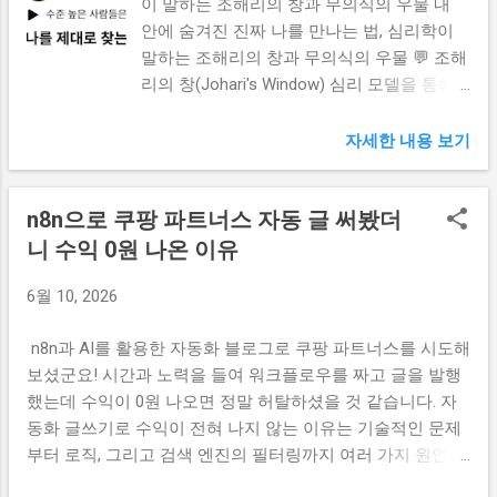
을 챙기다 보면, 50대쯤에는 숨을 좀 돌릴 수
이 말하는 조해리의 창과 무의식의 우물 내
면 모든 스펙과 능력을 완벽하게 갖추고도 매
있을 줄 알았습니다. 여태껏 그 믿음 하나로
안에 숨겨진 진짜 나를 만나는 법, 심리학이
번 결정적인 문턱에서 좌절하며 제자리를 맴
하루하루를 버텨왔는데, 막상 이 나이가 되고
말하는 조해리의 창과 무의식의 우물 💬 조해
도는 사람도 분명 존재합니다. 심리학자 리처
보니 어딘가 모르게 마음이 편하지 않고 불안
리의 창(Johari's Window) 심리 모델을 통해
드 와이즈먼은 이 수수께끼를 풀기 위해 스스
감은 더 깊어만 집니다. 분명 뒤처지지 않으
나도 모르는 내 안의 무의식과 잠재력을 발견
로 운이 좋다고 믿는 이들과 운이 없다고...
려고 열심히 달렸는데 생각보다 손에 남은 게
하는 방법을 탐구합니다. 무의식의 깊은 우물
자세한 내용 보기
없는 것 같고, 시간은 눈에 띄게 빨라져 마음
속에 숨겨진 진짜 나를 찾아가는 따뜻한 심리
을 더 조급하게 만듭니다. 어느 날 저녁, 불도
학적 여정을 만나보세요. 📚 목차 (클릭하면
n8n으로 쿠팡 파트너스 자동 글 써봤더
켜지 않은 소파에 홀로 앉아 묘한 공허함을
해당 내용으로 이동합니다) 1. 우리는 스스로
느껴보신 적이 혹시 있으신가요? 슬픈 것도
를 얼마나 잘 알고 있을까요? 2. 세상에 보여
니 수익 0원 나온 이유
화가 난 것도 아닌데 이 감각을 느끼는 사람
지는 나의 모습, '열린 영역' 3. 나만 빼고 모두
6월 10, 2026
중에는 게으른 사람이 거의 없다 는 사실이
가 아는 나의 비밀, '눈먼 영역' 4. 가슴 깊은 곳
참 아이러니합니다. 오히려 앞만 보고 지나치
에 꽁꽁 숨겨둔 방, '숨겨진 영역' 5. 끝을 알 수
n8n과 AI를 활용한 자동화 블로그로 쿠팡 파트너스를 시도해
게 열심히 달려온 사람일수록, 어느 날 속도
없는 무의식의 세계, '미지의 영역' 6. 무의식
보셨군요! 시간과 노력을 들여 워크플로우를 짜고 글을 발행
를 줄였을 때 그 허무함의 실체가 선명하게
이라는 깊은 우물 속에서 나를 건져 올리는
했는데 수익이 0원 나오면 정말 허탈하셨을 것 같습니다. 자
눈에 들어오기 시작합니다. 동창 모임에서 만
법 7. 나를 찾아가는 여정의 끝에서 1. 우리는
동화 글쓰기로 수익이 전혀 나지 않는 이유는 기술적인 문제
난 오랜 친구가 나보다 딱히 잘난 것도 없는
스스로를 얼마나 잘 알고 있을까요? 살아가
부터 로직, 그리고 검색 엔진의 필터링까지 여러 가지 원인이
데 왠지 모르게 얼굴이 더 편안해 보이고 단
다 보면 문득 내가 왜 이런 행동을 했을까 싶
복합적으로 작용하기 때문입니다. 핵심 원인 4가지를 짚어드
단해 보일 때 그 격차는 더 크게 다가옵니다.
을 때가 찾아오곤 합니다. 마치 내 몸 안에 내