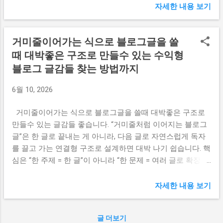
릴 테니, 현재 워크플로우에 어느 부분이 걸려 있는지 체크해
50대부터 오히려 얼굴이 피어나고 인생이 더
가 아닌 다른 누군가가 살고 있는 것 같은 낯
자세한 내용 보기
보세요. 1. 검색 엔진의 '자동화 글' 칼차단 (가장 큰 원인) 네이
잘 풀리는 사람들은 무언가를 더 얻은 사람들
선 기분이 들기도 하죠. 거울 속에 비친 내 모
버, 구글 등 주요 검색 엔진은 AI가 대량으로 찍어낸 자동화
이 아니라, 정반대로 무...
습이 어쩐지 어색하게 느껴지는 그런 기묘한
거미줄이어가는 식으로 블로그글을 쓸
문서나 기계적인 패턴을 가진 글을 귀신같이 잡아냅니다. 저
순간들 말이에요. 우리는 흔히 내가 나를 가
품질 및 노출 누락: n8n으로 글을 대량 발행하면 초기에는 노
때 대박좋은 구조로 만들수 있는 수익형
장 잘 안다고 자부하며 세상을 살아갑니다. ...
출되는 것 같다가도, 검색 엔진의 스팸 필터(예: 네이버의 C-
블로그 글감들 찾는 방법까지
Rank/DIA+, 구글의 핵심 업데이트)에 걸려 블로그 자체가 통
째로 안드로메다로 날아갑니다(저품질). 상위 노출 실패: 방문
6월 10, 2026
자가 들어와야 링크를 누를 텐데, 애초에 검색 결과 1~2페이
지 내에 노출되지 않으니 유입 자체가 제로( 0 )가 됩니다. 2.
거미줄이어가는 식으로 블로그글을 쓸때 대박좋은 구조로
'구매 전환'을 이끌어내지 못하는 기계적인 글 AI에게 단순히
만들수 있는 글감들 좋습니다. “거미줄처럼 이어지는 블로그
"A 제품의 장단점 써줘"라고 하면 아주 교과서적이고 지루한
글”은 한 글로 끝내는 게 아니라, 다음 글로 자연스럽게 독자
글이 나옵니다. 독자의 이탈: 소비자는 진짜 사용 후기, 비교
를 끌고 가는 연결형 구조로 설계하면 대박 나기 쉽습니다. 핵
분석, 혹은 '지금 당장 사야 하는 이유(Hooking)'를 원합니다.
심은 “한 주제 = 한 글”이 아니라 “한 문제 = 여러 글로 확장되
n8n 워크플로우에서 LLM(ChatGPT, Claude 등)의 프롬프트가
는 글감 묶음”으로 만드는 것입니다. 대박 나는 구조 가장 강
정교하지 않으면, 누가 봐도 AI가 쓴 것 같은 영혼 없는 글이
한 구조는 아래 3가지입니다. 문제 해결형: “왜 안 되는가 →
자세한 내용 보기
되어 방문자가 들어오자마자 이탈합니다. (체류 시간이 극단
어떻게 해결하는가 → 바로 쓸 수 있는 방법” 비교 선택형: “A
적으로 짧아지면 블로그 지수도 함께 추락합니다.) 전환율 제
와 B 차이 → 어떤 사람에게 맞는지 → 선택 기준” 시스템/루
글 더보기
로: 유입이 조금 있더라도 "와, 이 글 보니까 진짜 사고 싶
틴형: “준비 → 실행 → 유지 → 점검”처럼 시리즈로 이어지는