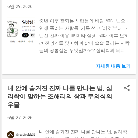
요) 1. 16년 연구가 뒤집은 성공의 진실, 운과
6월 29, 2026
재능이 아니었다 2. 신경 가소성과 선택의 자
동화, 당신의 생각 길을 넓혀라 3. 실패를 대
중년 이후 잘되는 사람들의 비밀 50대 넘으니
하는 번지수가 다르다, 정체성 진술과 상황
인생 풀리는 사람들, 기를 쓰고 ‘이것’부터 내
귀인 4. 미루는 것은 뇌의 본능, 기분 대신 아
던진 진짜 이유 💬 메타 설명: 50대 이후 오히
주 작은 시작으로 시동 거는 법 5. 의지력을
려 전성기를 맞이하며 삶이 술술 풀리는 사람
믿지 마라, 똑똑한 이들이 자물쇠를 채우는
들의 공통점은 무엇일까요? 심리학과 뇌과학
환경 설계 6. 부정 편양을 덮어쓰는 3주의 기
이 증명한 중년의 에너지 관리법과 타인의 시
적, 검색 엔진의 키워드를 바꿔라 1. 16년 연
선에서 벗어나 내면의 평온을 되찾고 진짜 나
자세한 내용 보기
구가 뒤집은 성공의 진실, 운과 재능이 아니
를 위한 삶을 시작하는 구체적인 3가지 역설
었다 혹시 아침에 눈을 뜨자마자 혹은 일이
적 전환 포인트를 따뜻한 스토리텔링으로 전
뜻대로 풀리지 않을 때 "나는 왜 이럴까"라는
내 안에 숨겨진 진짜 나를 만나는 법, 심
해드립니다. 📚 목차 1. 열심히 살았는데 왜
말을 입버릇처럼 반복하고 계시지는 않나요?
자꾸 마음이 허할까? 2. 타인의 시선이라는
리학이 말하는 조해리의 창과 무의식의
우리가 무심코 내뱉는 이 한 마디가 우리의
배터리 누수 차단하기 3. 중년의 뇌는 보상을
우물
소중한 전두엽과 뇌 회로를 매일 조금씩 파괴
느끼는 지도 자체가 바뀐다 4. 인생 후반전을
하고 있다는 사실이 밝혀졌습니다. 주변을 보
내 편으로 만드는 3가지 행동 공식 1. 열심히
6월 27, 2026
면 딱히 나보다 특별히 잘난 것 같지도 않고
살았는데 왜 자꾸 마음이 허할까? 아이를 키
출발선도 비슷해 보이는데, 유독 하는 일마다
우고 치열하게 직장 생활을 버텨내며 부모님
내 안에 숨겨진 진짜 나를 만나는 법, 심리학
술술 풀려 앞서나가는 사람들이 있습니다. 반