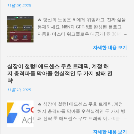
페이지부터 오더 범프, 원타임 오퍼까지, 방문
이 하는 실수 5편: 정...
11월 08, 2025
자를 찐팬으로 바꾸는 마법 같은 'AI 퍼널' 구
축의 핵심 비밀을 사람 냄새 나는 이야기로 풀
🔥 당신의 노동은 AI에게 위임하고, 진짜 삶을
어냅니다. 온라인 비즈니스 성공의 지름길, 지
통제하세요: N8N과 GPT-5로 완성된 블로그
금 바로 확인하세요. 📚 목차 1. 24시간 잠들
자동화 마스터 워크플로우 대공개! 💬 30년
지 않는 세일즈맨, AI 퍼널이란 무엇인가? 2.
경력의 블로그 마스터가 알려주는 AI 시대 블
첫인상 결정! 고객의 마음을 훔치는 랜딩 페이
자세한 내용 보기
로그 운영의 본질! N8N, GPT-5, Gemini 2.5를
지 설계 3. 지갑이 가장 쉽게 열리는 골든 타
활용해 주제 선정부터 SEO 최적화, 콘텐츠 발
임: 오더 범프와 업셀의 마법 4. 퍼널 시스템의
행까지 완벽 자동화하는 궁극의 워크플로우
완성: 고객 여정을 따라가는 자동화 워크플로
심장이 철렁! 애드센스 무효 트래픽, 계정 해
를 감성적으로 분석합니다. 노동에서 해방되
우 5. 망설임을 멈추고 성공의 시스템 위에서
지 충격파를 막아줄 현실적인 두 가지 방패 전
고 본질에 집중하는 비결을 담았습니다. 📚 눈
시작하라 1. 24시간 잠들지 않는 세일즈맨, AI
략
이 쭉쭉 읽히는 목차 ▶️ 😩 혹시 아직도 '수
퍼널이란 무엇인가? 혹시 이런 꿈 꿔보신 적
11월 13, 2025
동'으로 글을 쓰고 계신가요? (감성 후킹) ▶️
없으신가요? 내가 잠든 밤에도, 가족과 시간
🎯 블로그 운영의 진짜 목적은 무엇일까요?
을 보내는 주말에도, 내 책이나 지식 상품을
🔥 심장이 철렁! 애드센스 무효 트래픽, 계정
(애드센스를 넘어선 가치) ▶️ ⚙️ N8N 워크플로
팔아주는 멋진 웹사이트 하나가 묵묵히 일하
해지 충격파를 막아줄 💎현실적인 두 가지 방
우, 4가지 파트로 설계된 자동화 엔진 ▶️ 🔍 AI
고 있는 모습이요. 많은 분들이 이런 '자동화
패 전략 💬 애드센스 무효 트래픽 이나 0클릭
가 스스로 판단하는 초정밀 키워드 리서치 전
수입'을 바라지만, 막상 시작하려면 어디서부
버그 에 걸려 밤잠 설치신 적 있으신가요? 갑
략 (Green Zone) ▶️ 🌳 허브 & 스포크 콘텐츠
터 손대야 할지 몰라 포기하곤 합니다. 오늘
자세한 내용 보기
작스러운 애드센스 계정 해지 는 열심히 쌓아