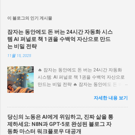
다!"라는 심리적 자극이 없으면 쿠팡 링크 클릭으로 이어지지
글 이 구조들은 검색형 유입에 강하고, 하나의 글에서 끝나지
않습니다. 3. 쿠팡 파트너스 링크의 '다이렉트 링크' 문제 블
않고 후속 글을 만들기 쉽습니다. 글감 묶는 법 “거미줄” 방식
이 블로그의 인기 게시물
로...
으로 가려면 글감을 단독 주제가 아니라 연결 가능한 덩어리
로 모아야 합니다. 예를 들면 여행이라면 “항공권 검색법 →
잠자는 동안에도 돈 버는 24시간 자동화 시스
숙소 고르는 법 → 현지 이동 → 예산 절약 팁”처럼 이어집니
템 AI 퍼널로 책 1권을 수백억 자산으로 만드
다. 추천 묶음은 이런 식입니다. 입문 글: 처음 보는 사람이 궁
는 비밀 전략
금해하는 것. 비교 글: 무엇을 고를지 고민할 때 필요한 것. 실
11월 15, 2025
전 글: 직접 따라 할 수 있는 방법. 실패/주의 글: 사람들이 자
주 막히는 지점. 후속 글: 한 단계 더 깊게 들어가는 내용. 잘
🔥 잠자는 동안에도 돈 버는 24시간 자동화
먹히는 글감 예시 정보형·수익형 블로그를 운영할 때 특히 강
시스템: AI 퍼널로 책 1권을 수백억 자산으로
한 글감은 아래처럼 “검색 의도”가 분명한 것들입니다. OO 하
만드는 비밀 전략 🔥 잠자는 동안에도 돈 버는
는 법 OO 추천 기준 OO vs OO 차이 OO 체크리스트 OO 실패
24시간 자동화 시스템: AI 퍼널로 책 1권을 수
사례 OO 예산표 / 일정표 / 템플릿 초보자가 가장 많이 하는
자세한 내용 보기
백억 자산으로 만드는 비밀 전략 💬 당신의 책
실수 한 번에 정리하는 가이드 처음부터 끝까지 따라하는 순
이나 지식 상품을 위한 24시간 무인 판매 시
서 이 글 다음에 볼 글 형태의 연결 주제 거미줄형 제목 패턴
스템을 꿈꾸시나요? 러셀 브런슨의 북퍼널 전
제목은 서로 이어질 수 있게 통일감을 주면 좋습니다. 예를 들
당신의 노동은 AI에게 위임하고, 진짜 삶을 통
략을 AI 자동화 시스템으로 완벽히 구현하는
면 아래처럼요. 1편: 처음 시작할 때 알아야 할 것 2편: 비교할
제하세요: N8N과 GPT-5로 완성된 블로그 자
방법을 소개합니다. 고객 심리를 꿰뚫는 랜딩
때 봐야 할 기준 3편: 실제로 해보니 막히는 부분 4편: 가장 많
동화 마스터 워크플로우 대공개