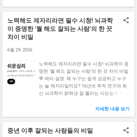
지각변동과 제로 클릭의 습격 2. 2026년 가장 먼저 위험해지
는 블로그 3가지 유형 3. 끝까지 선택받는 블로그의 핵심 비밀
3가지 4. 단순한 수익형 채널을 넘어 설득과 전환의 도구로 5.
노력해도 제자리라면 필수 시청! 뇌과학
전문성과 신뢰를 쌓는 마케팅 기술로서의 접근법 1. 검색 생
이 증명한 '뭘 해도 잘되는 사람'의 한 끗
태계의 거대한 지각변동과 제로 클릭의 습격 혹시 요즘 정성
차이 비밀
껏 작성한 포스팅의 방문자 수나 조회수가 예전만 못하다고
느껴본 적 있으신가요? 마음을 담아 글을 올렸는데도 반응이
6월 29, 2026
예전 같지 않다면, 그건 결코 여러분의 정성이 부족해서가 아
닙니다. 현재 인터넷에서 사람들이 정보를 소비하는 커다란
노력해도 제자리라면 필수 시청! 뇌과학이 증
흐름 자체가 완전히 이동하고 있기 때문이에요. 이제 사용자
명한 '뭘 해도 잘되는 사람'의 한 끗 차이 비밀
들은 긴 글을 읽기보다 짧은 영상인 쇼츠, 릴스, 클립을 먼저
💬 메타 설명: 왜 누구는 쉽게 성공하고 누구
찾거나 검색 창에서 바로 답을 얻어냅니다. 네이버에 새롭게
는 늘 제자리일까요? 16년의 추적 연구와 최
도입된 AI 탭이나 요약 기능은 사용자가 굳이 개별 블로그를
신 뇌과학이 밝혀낸 잘 풀리는 사람들의 4가
클릭하지 않아도 필요한 기초 정보를 검색 결과창 내에서 즉
지 핵심 뇌 습관을 소개합니다. 의지력 탓은
시 확인하게 만들어 주고 있죠. 이러한 현상을 바로 제로 클릭
그만두고, 실패 없는 인생 치트키인 '선택의
자세한 내용 보기
(Zero-Click) 이라고 부릅니다. 예전처럼 상단에 내 글을 올려
자동화'와 '환경 설계'를 통해 당신의 유전자
두기만 하면 자연스럽게 클릭으로 이어지던 시대는 지나가
를 이기는 생각 경로를 지금 당장 재설계해
고, 사용자가 굳이 내 글을 직접 눌러서 읽어야 하는 명확한
중년 이후 잘되는 사람들의 비밀
보세요. 📚 목차 (원하는 내용을 클릭해 보세
이유 를 제시하지 못하면 살아남기 힘든 구조가...