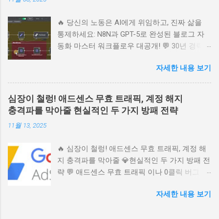
는 마법 같은 'AI 퍼널' 구축의 핵심 비밀을 사람
냄새 나는 이야기로 풀어냅니다. 온라인 비즈니
🔥 당신의 노동은 AI에게 위임하고, 진짜 삶을
스 성공의 지름길, 지금 바로 확인하세요. 📚 목
통제하세요: N8N과 GPT-5로 완성된 블로그 자
차 1. 24시간 잠들지 않는 세일즈맨, AI 퍼널이란
동화 마스터 워크플로우 대공개! 💬 30년 경력의
무엇인가? 2. 첫인상 결정! 고객의 마음을 훔치
블로그 마스터가 알려주는 AI 시대 블로그 운영
는 랜딩 페이지 설계 3. 지갑이 가장 쉽게 열리는
자세한 내용 보기
의 본질! N8N, GPT-5, Gemini 2.5를 활용해 주제
골든 타임: 오더 범프와 업셀의 마법 4. 퍼널 시
선정부터 SEO 최적화, 콘텐츠 발행까지 완벽 자
스템의 완성: 고객 여정을 따라가는 자동화 워크
동화하는 궁극의 워크플로우를 감성적으로 분
플로우 5. 망설임을 멈추고 성공의 시스템 위에
심장이 철렁! 애드센스 무효 트래픽, 계정 해지
석합니다. 노동에서 해방되고 본질에 집중하는
서 시작하라 1. 24시간 잠들지 않는 세일즈맨, AI
충격파를 막아줄 현실적인 두 가지 방패 전략
비결을 담았습니다. 📚 눈이 쭉쭉 읽히는 목차 ▶️
퍼널이란 무엇인가? 혹시 이런 꿈 꿔보신 적 없
11월 13, 2025
😩 혹시 아직도 '수동'으로 글을 쓰고 계신가요?
으신가요? 내가 잠든 밤에도, 가족과 시간을 보
(감성 후킹) ▶️ 🎯 블로그 운영의 진짜 목적은 무
내는 주말에도, 내 책이나 지식 상품을 팔아주는
🔥 심장이 철렁! 애드센스 무효 트래픽, 계정 해
엇일까요? (애드센스를 넘어선 가치) ▶️ ⚙️ N8N
멋진 웹사이트 하나가 묵묵히 일하고 있는 모습
지 충격파를 막아줄 💎현실적인 두 가지 방패 전
워크플로우, 4가지 파트로 설계된 자동화 엔진
이요. 많은 분들이 이런 '자동화 수입'을 바라지
략 💬 애드센스 무효 트래픽 이나 0클릭 버그 에
▶️ 🔍 AI가 스스로 판단하는 초정밀 키워드 리서
만, 막상 시작하려면 어디서부터 손대야 할지 몰
걸려 밤잠 설치신 적 있으신가요? 갑작스러운
치 전략 (Green Zone) ▶️ 🌳 허브 & 스포크 콘텐
라 포기하곤 합니다. 오늘 우리가 이야기할 'AI
자세한 내용 보기
애드센스 계정 해지 는 열심히 쌓아 올린 수익
츠 전략: 내 블로그를 전문가로 만드는 비결
퍼널'은 단순히 예쁜 홈페이지 템플릿을 복사 붙
파이프라인을 한순간에 무너뜨립니다. 이 포스
(Yellow & Purple Zone) ▶️ ✨ 사람이 쓴 것처럼,
여넣기 하는 수준을 넘어섭니다. 이 시스템은 방
팅은 구글의 미스터리한 정책 뒤에 숨겨진 현실