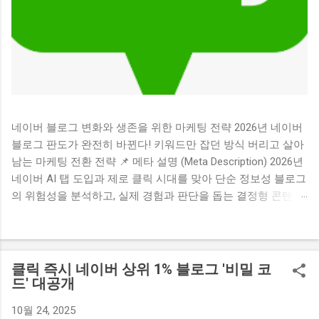
네이버 블로그 변화와 생존을 위한 마케팅 전략 2026년 네이버
블로그 판도가 완전히 바뀐다! 키워드만 잡던 방식 버리고 살아
남는 마케팅 전환 전략 📌 메타 설명 (Meta Description) 2026년
네이버 AI 탭 도입과 제로 클릭 시대를 맞아 단순 정보성 블로그
의 위험성을 분석하고, 실제 경험과 판단을 돕는 결정형 콘텐츠
중심의 전환 마케팅 전략을 제시합니다. 💡 목차 (클릭시 해당
위치로 이동합니다) 1. 검색 생태계의 거대한 지각변동과 제로
클릭의 습격 2. 2026년 가장 먼저 위험해지는 블로그 3가지 유
형 3. 끝까지 선택받는 블로그의 핵심 비밀 3가지 4. 단순한 수익
클릭 즉시 네이버 상위 1% 블로그 '비밀 코
형 채널을 넘어 설득과 전환의 도구로 5. 전문성과 신뢰를 쌓는
드' 대공개
마케팅 기술로서의 접근법 1. 검색 생태계의 거대한 지각변동과
10월 24, 2025
제로 클릭의 습격 혹시 요즘 정성껏 작성한 포스팅의 방문자 수