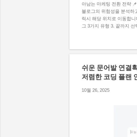
아남는 마케팅 전환 전략 📌 메
블로그의 위험성을 분석하고,
릭시 해당 위치로 이동합니다
그 3가지 유형 3. 끝까지 
과 신뢰를 쌓는 마케팅 기술
포스팅의 방문자 수나 조회
다면, 그건 결코 여러분의
전히 이동하고 있기 때문이에
서 바로 답을 얻어냅니다. 
쉬운 문어발 연결확
요한 기초 정보를 검색 결과창
저렴한 코딩 플랜 
릅니다. 예전처럼 상단에 
직접 눌러서 읽어야 하는 명
10월 26, 2025