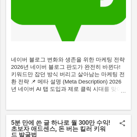
네이버 블로그 변화와 생존을 위한 마케팅 전략
2026년 네이버 블로그 판도가 완전히 바뀐다!
키워드만 잡던 방식 버리고 살아남는 마케팅 전
환 전략 📌 메타 설명 (Meta Description) 2026
년 네이버 AI 탭 도입과 제로 클릭 시대를 맞아
단순 정보성 블로그의 위험성을 분석하고, 실제
경험과 판단을 돕는 결정형 콘텐츠 중심의 전환
마케팅 전략을 제시합니다. 💡 목차 (클릭시 해
당 위치로 이동합니다) 1. 검색 생태계의 거대한
5분 만에 쓴 글 하나로 월 300만 수익!
지각변동과 제로 클릭의 습격 2. 2026년 가장
초보자 애드센스, 돈 버는 킬러 키워
먼저 위험해지는 블로그 3가지 유형 3. 끝까지
드 발굴법