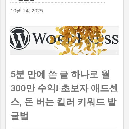
선택받는 블로그의 핵심 비밀 3가지 4. 단순한
수익형 채널을 넘어 설득과 전환의 도구로 5. 전
10월 14, 2025
문성과 신뢰를 쌓는 마케팅 기술로서의 접근법
1. 검색 생태계의 거대한 지각변동과 제로 클릭
의 습격 혹시 요즘 정성껏 작성한 포스팅의 방
문자 수나 조회수가 예전만 못하다고 느껴본 적
있으신가요? 마음을 담아 글을 올렸는데도 반
응이 예전 같지 않다면, 그건 결코 여러분의 정
성이 부족해서가 아닙니다. 현재 인터넷에서 사
람들이 정보를 소비하는 커다란 흐름 자체가 완
5분 만에 쓴 글 하나로 월
전히 이동하고 있기 때문이에요. 이제 사용자들
은 긴 글을 읽기보다 짧은 영상인 쇼츠, 릴스, 클
300만 수익! 초보자 애드센
립을 먼저 찾거나 검색 창에서 바로 답을 얻어
냅니다. 네이버에 새롭게 도입된 AI 탭이나 요약
스, 돈 버는 킬러 키워드 발
기능은 사용자가 굳이 개별 블로그를 클릭하지
않아도 필요한 기초 정보를 검색 결과창 내에서
굴법
즉시 확인하게 만들어 주고 있죠. 이러한 현상
을 바로 제로 클릭(Zero-Click) 이라고 부릅니다.
예전처럼 상단에 내 글을 올려두기만 하면 자연