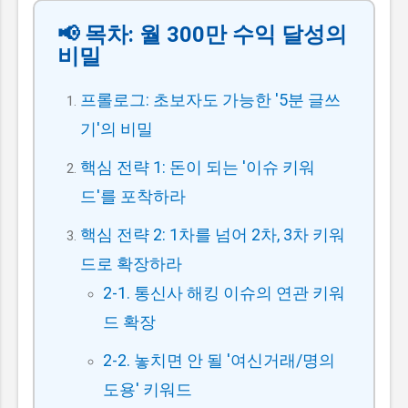
스럽게 클릭으로 이어지던 시대는 지나가고, 사
📢 목차: 월 300만 수익 달성의
용자가 굳이 내 글을 직접 눌러서 읽어야 하는
비밀
명확한 이유 를 제시하지 못하면 살아남기 힘든
구조가...
프롤로그: 초보자도 가능한 '5분 글쓰
기'의 비밀
핵심 전략 1: 돈이 되는 '이슈 키워
드'를 포착하라
핵심 전략 2: 1차를 넘어 2차, 3차 키워
드로 확장하라
2-1. 통신사 해킹 이슈의 연관 키워
드 확장
2-2. 놓치면 안 될 '여신거래/명의
도용' 키워드