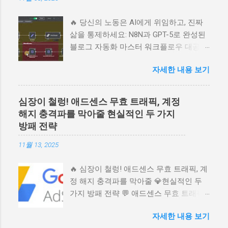
문자를 찐팬으로 바꾸는 마법 같은 'AI 퍼
널' 구축의 핵심 비밀을 사람 냄새 나는 이
🔥 당신의 노동은 AI에게 위임하고, 진짜
야기로 풀어냅니다. 온라인 비즈니스 성공
삶을 통제하세요: N8N과 GPT-5로 완성된
의 지름길, 지금 바로 확인하세요. 📚 목차
블로그 자동화 마스터 워크플로우 대공
1. 24시간 잠들지 않는 세일즈맨, AI 퍼널
개! 💬 30년 경력의 블로그 마스터가 알려
자세한 내용 보기
이란 무엇인가? 2. 첫인상 결정! 고객의 마
주는 AI 시대 블로그 운영의 본질! N8N,
음을 훔치는 랜딩 페이지 설계 3. 지갑이
GPT-5, Gemini 2.5를 활용해 주제 선정부
가장 쉽게 열리는 골든 타임: 오더 범프와
터 SEO 최적화, 콘텐츠 발행까지 완벽 자
심장이 철렁! 애드센스 무효 트래픽, 계정
업셀의 마법 4. 퍼널 시스템의 완성: 고객
동화하는 궁극의 워크플로우를 감성적으
해지 충격파를 막아줄 현실적인 두 가지
여정을 따라가는 자동화 워크플로우 5. 망
로 분석합니다. 노동에서 해방되고 본질에
방패 전략
설임을 멈추고 성공의 시스템 위에서 시
집중하는 비결을 담았습니다. 📚 눈이 쭉
작하라 1. 24시간 잠들지 않는 세일즈맨,
쭉 읽히는 목차 ▶️ 😩 혹시 아직도 '수동'으
11월 13, 2025
AI 퍼널이란 무엇인가? 혹시 이런 꿈 꿔보
로 글을 쓰고 계신가요? (감성 후킹) ▶️ 🎯
신 적 없으신가요? 내가 잠든 밤에도, 가
블로그 운영의 진짜 목적은 무엇일까요?
🔥 심장이 철렁! 애드센스 무효 트래픽, 계
족과 시간을 보내는 주말에도, 내 책이나
(애드센스를 넘어선 가치) ▶️ ⚙️ N8N 워크
정 해지 충격파를 막아줄 💎현실적인 두
지식 상품을 팔아주는 멋진 웹사이트 하
플로우, 4가지 파트로 설계된 자동화 엔진
가지 방패 전략 💬 애드센스 무효 트래픽
나가 묵묵히 일하고 있는 모습이요. 많은
▶️ 🔍 AI가 스스로 판단하는 초정밀 키워드
이나 0클릭 버그 에 걸려 밤잠 설치신 적
자세한 내용 보기
분들이 이런 '자동화 수입'을 바라지만, 막
리서치 전략 (Green Zone) ▶️ 🌳 허브 & 스
있으신가요? 갑작스러운 애드센스 계정