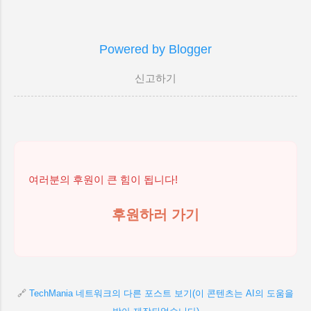
임할 수 있다면 어떨까요? 저는 오늘, 30
Z 1. 억울함에 잠 못 이루는 밤: 무효 트래
년 경력의 자동화 마스터로서 그 꿈을 현
픽과 0클릭 버그의 민낯 혹시 이런 경험
실로 만든 ...
있으신가요? 밤새워 좋은 콘텐츠를 만들
Powered by Blogger
고, 드디어 페이지뷰가 터지면서 애드센스
수익 그래프가 시원하게 우상향하던 그
신고하기
순간! 느닷없이 수익이 ‘0’ 으로 찍히는 0
클릭 버그 를 맞이하거나, “귀하의 계정에
무효 트래픽이 감지되었습니다”라는 차가
운 경고 메일을 받게 될 때 말이죠. 심장이
덜컥 내려앉는다는 표현이 딱 맞을 겁니
다. 많은 분들이 이런 일이 생기면, 구글을
여러분의 후원이 큰 힘이 됩니다!
상대로 내가 뭘 잘못했는지 밤새 검색하
고, 커뮤니티를 뒤지며 해법을 찾으려고
후원하러 가기
노력합니다. 하지만 돌아오는 답변은 ‘기
계적인 답변’ 뿐이라 더욱 답답해지죠. 심
지어 나는 잘못한 게 없는데도 말입니다.
...
🔗
TechMania 네트워크의 다른 포스트 보기(이 콘텐츠는 AI의 도움을