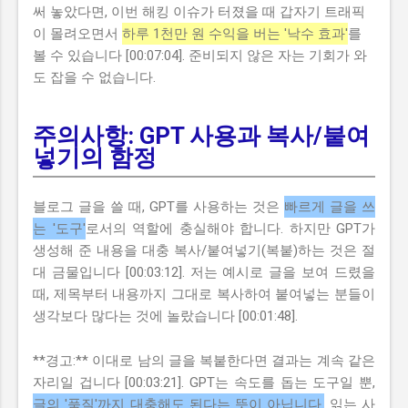
써 놓았다면, 이번 해킹 이슈가 터졌을 때 갑자기 트래픽
이 몰려오면서
하루 1천만 원 수익을 버는 '낙수 효과'
를
볼 수 있습니다 [00:07:04]. 준비되지 않은 자는 기회가 와
도 잡을 수 없습니다.
주의사항: GPT 사용과 복사/붙여
넣기의 함정
블로그 글을 쓸 때, GPT를 사용하는 것은
빠르게 글을 쓰
는 '도구'
로서의 역할에 충실해야 합니다. 하지만 GPT가
생성해 준 내용을 대충 복사/붙여넣기(복붙)하는 것은 절
대 금물입니다 [00:03:12]. 저는 예시로 글을 보여 드렸을
때,
제목부터 내용까지 그대로 복사하여 붙여넣는 분들
이
생각보다 많다는 것에 놀랐습니다 [00:01:48].
**경고:**
이대로 남의 글을 복붙한다면 결과는 계속 같은
자리일 겁니다 [00:03:21]. GPT는 속도를 돕는 도구일 뿐,
글의 '품질'까지 대충해도 된다는 뜻이 아닙니다.
읽는 사