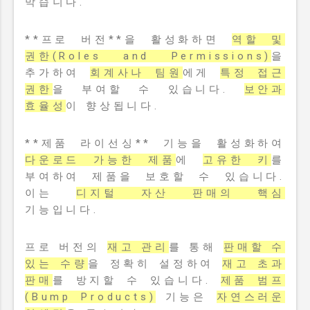
막습니다.
**프로 버전**을 활성화하면
역할 및
권한(Roles and Permissions)
을
추가하여
회계사나 팀원
에게
특정 접근
권한
을 부여할 수 있습니다.
보안과
효율성
이 향상됩니다.
**제품 라이선싱** 기능을 활성화하여
다운로드 가능한 제품
에
고유한 키
를
부여하여 제품을 보호할 수 있습니다.
이는
디지털 자산 판매의 핵심
기능입니다.
프로 버전의
재고 관리
를 통해
판매할 수
있는 수량
을 정확히 설정하여
재고 초과
판매
를 방지할 수 있습니다.
제품 범프
(Bump Products)
기능은
자연스러운