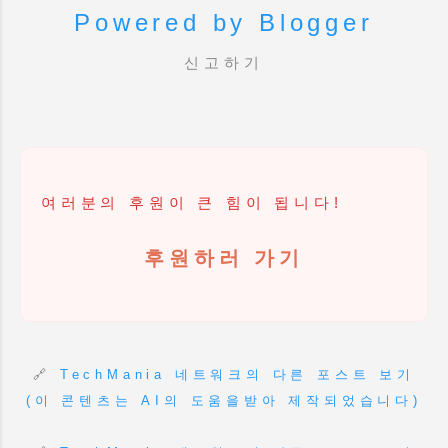
순간까지 치밀하게 계산하여
수익 폭발 계정을 위험에
Powered by Blogger
있어도, 이 반복되는 노동
설계된 '완벽한 자동 수입
빠뜨리는 3가지 패턴 3. 현실
앞에서는 열정이 쉽게 식기
시스템'입니다. 쉽게 말해, 이
신고하기
해법 1: 리스크 관리의
마련이죠. 글쓰기라는 행위는
퍼널은 당신의 가장 유능하고
마스터키, 애드센스 다계정
분명 창조적이고 고귀한
지치지 않는 세일즈맨이 되어,
전략 4. 현실 해법 2: 하나의
노동이지만, 우리의 소중한
24시간 내 목소리로 고객을
광고에 올인하지 마세요,
시간을 잡아먹는 귀찮은
설득하고 찐팬으로 만드는 일
파이프라인 다각화 5.
숙제가 되는 순간 그 부담감은
을 대신 해...
애드센스 계정 해지 후,
우리를 짓누르기 마련입니다.
여러분의 후원이 큰 힘이 됩니다!
도메인과 계좌 사용에 대한 A
특히 블로그 자동화를
to Z 1. 억울함에 잠 못
시도하다가도, 결과물의
후원하러 가기
이루는 밤: 무효 트래픽과
퀄리티 때문에 결국 수동으로
0클릭 버그의 민낯 혹시 이런
돌아가는 분들을 많이
경험 있으신가요? 밤새워
봐왔습니다. 하지만 만약, 내
좋은 콘텐츠를 만들고, 드디어
감성을 담은 글쓰기는
페이지뷰가 터지면서
남겨두고 , 귀찮고 반복적인
🔗
TechMania 네트워크의 다른 포스트 보기
애드센스 수익 그래프가
SEO 노동만 AI에게 완벽하게
시원하게 우상향하던 그 순간!
(이 콘텐츠는 AI의 도움을받아 제작되었습니다)
위임할 수 있다면 어떨까요?
느닷없이 수익이 ‘0’ 으로
저는 오늘, 30년 경력의