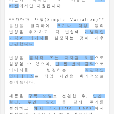
버전
에서만 지원됩니다.
**간단한 변형(Simple Variation)**
옵션을 클릭하여
크기나 색상
등의
변형을 추가하고, 각 변형에
개별적인
가격과 이미지
를 설정하는 것이 매우
간편합니다
.
변형을
물리적 또는 디지털 제품
으로
설정할 수 있으며,
단 한 번의 클릭
으로
이미지를 변경하는
직관적인
인터페이스
는 작업 시간을 획기적으로
줄여줍니다.
제품을
구독 모델
로 전환한 후,
연간,
월간, 주간, 일간
등 결제 주기를
설정하고
체험 기간(Trial Days)
까지