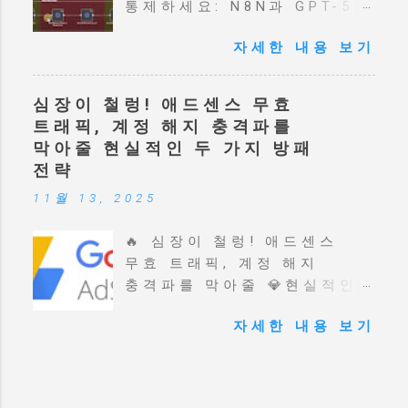
통제하세요: N8N과 GPT-5로
오퍼까지, 방문자를 찐팬으로
완성된 블로그 자동화 마스터
바꾸는 마법 같은 'AI 퍼널'
자세한 내용 보기
워크플로우 대공개! 💬 30년
구축의 핵심 비밀을 사람 냄새
경력의 블로그 마스터가
나는 이야기로 풀어냅니다.
알려주는 AI 시대 블로그
온라인 비즈니스 성공의
심장이 철렁! 애드센스 무효
운영의 본질! N8N, GPT-5,
지름길, 지금 바로
트래픽, 계정 해지 충격파를
Gemini 2.5를 활용해 주제
확인하세요. 📚 목차 1.
막아줄 현실적인 두 가지 방패
선정부터 SEO 최적화, 콘텐츠
24시간 잠들지 않는
전략
발행까지 완벽 자동화하는
세일즈맨, AI 퍼널이란
11월 13, 2025
궁극의 워크플로우를
무엇인가? 2. 첫인상 결정!
감성적으로 분석합니다.
고객의 마음을 훔치는 랜딩
🔥 심장이 철렁! 애드센스
노동에서 해방되고 본질에
페이지 설계 3. 지갑이 가장
무효 트래픽, 계정 해지
집중하는 비결을 담았습니다.
쉽게 열리는 골든 타임: 오더
충격파를 막아줄 💎현실적인
📚 눈이 쭉쭉 읽히는 목차 ▶️
범프와 업셀의 마법 4. 퍼널
두 가지 방패 전략 💬
😩 혹시 아직도 '수동'으로
시스템의 완성: 고객 여정을
자세한 내용 보기
애드센스 무효 트래픽 이나
글을 쓰고 계신가요? (감성
따라가는 자동화 워크플로우
0클릭 버그 에 걸려 밤잠
후킹) ▶️ 🎯 블로그 운영의
5. 망설임을 멈추고 성공의
설치신 적 있으신가요?
진짜 목적은 무엇일까요?
시스템 위에서 시작하라 1.
갑작스러운 애드센스 계정
(애드센스를 넘어선 가치) ▶️
24시간 잠들지 않는