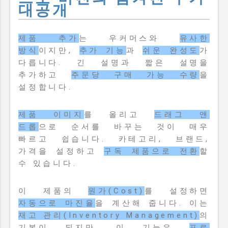
대공개
제품 추가
는 우커머스와
유사한
방식
이지만,
추가 기능
과
쉬운 완성도
가
다릅니다. 긴 설명과 짧은 설명을
추가하고
주문당 구매 가능 수량
을
설정합니다.
제품 이미지
를 올리고
드래그 앤
드롭
으로 순서를 바꾸는 것이 매우
빠르고 쉽습니다. 카테고리, 브랜드,
가격을 설정하고
구독 제품으로 전환
할
수 있습니다.
이 제품의
원가(Cost)
를 설정하면
자동으로 마진율
을 계산해 줍니다. 이는
재고 관리(Inventory Management)
의
기본이 되지만, 이 기능은
프로