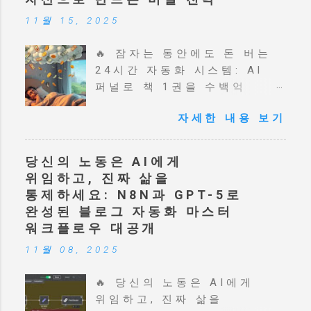
11월 15, 2025
🔥 잠자는 동안에도 돈 버는
24시간 자동화 시스템: AI
퍼널로 책 1권을 수백억
자산으로 만드는 비밀 전략 🔥
자세한 내용 보기
잠자는 동안에도 돈 버는
24시간 자동화 시스템: AI
퍼널로 책 1권을 수백억
당신의 노동은 AI에게
자산으로 만드는 비밀 전략 💬
위임하고, 진짜 삶을
당신의 책이나 지식 상품을
통제하세요: N8N과 GPT-5로
위한 24시간 무인 판매
완성된 블로그 자동화 마스터
시스템을 꿈꾸시나요? 러셀
워크플로우 대공개
브런슨의 북퍼널 전략을 AI
11월 08, 2025
자동화 시스템으로 완벽히
구현하는 방법을 소개합니다.
🔥 당신의 노동은 AI에게
고객 심리를 꿰뚫는 랜딩
위임하고, 진짜 삶을
페이지부터 오더 범프, 원타임