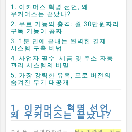
새롭게 도입된 AI 탭이나
1. 이커머스 혁명 선언, 왜
요약 기능은 사용자가 굳이
우커머스는 끝났나?
개별 블로그를 클릭하지
않아도 필요한 기초 정보를
2. 무료 기능의 충격: 월 30만원짜리
검색 결과창 내에서 즉시
구독 기능이 공짜
확인하게 만들어 주고 있죠.
3. 1분 만에 끝내는 완벽한 결제
이러한 현상을 바로 제로
시스템 구축 비법
클릭(Zero-Click) 이라고
4. 사업자 필수! 세금 및 주소 자동
부릅니다. 예전처럼 상단에
관리 시스템의 비밀
내 글을 올려두기만 하면
자연스럽게 클릭으로
5. 가장 강력한 유혹, 프로 버전의
이어지던 시대는 지나가고,
숨겨진 무기 대공개
사용자가 굳이 내 글을 직접
눌러서 읽어야 하는 명확한
이유 를 제시하지 못하면
1. 이커머스 혁명 선언,
살아남기 힘든 구조가...
왜 우커머스는 끝났나?
수익을 극대화하려는
당신이라면 지금