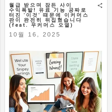
클릭 시대를 맞아 단순
월급 받으며 잠든 사이
정보성 블로그의 위험성을
수익폭발! 유료 기능 공짜로
터진 '이것' 때문에 이커머스
분석하고, 실제 경험과
판이 완전히 뒤집혔습니다
판단을 돕는 결정형 콘텐츠
(feat. 우커머스 오열)
중심의 전환 마케팅 전략을
제시합니다. 💡 목차
10월 16, 2025
(클릭시 해당 위치로
이동합니다) 1. 검색
생태계의 거대한 지각변동과
제로 클릭의 습격 2.
2026년 가장 먼저
위험해지는 블로그 3가지
유형 3. 끝까지 선택받는
블로그의 핵심 비밀 3가지
4. 단순한 수익형 채널을
넘어 설득과 전환의 도구로
5. 전문성과 신뢰를 쌓는
마케팅 기술로서의 접근법
1. 검색 생태계의 거대한