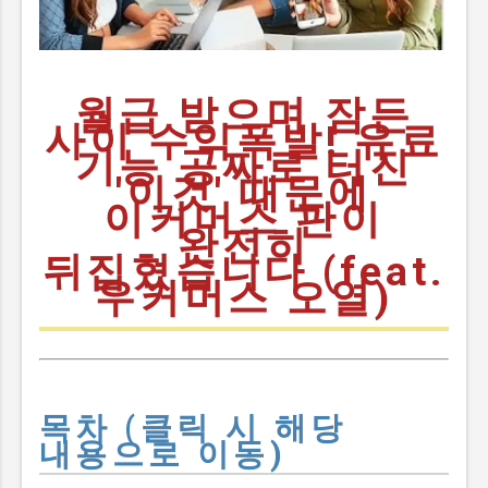
지각변동과 제로 클릭의
습격 혹시 요즘 정성껏
작성한 포스팅의 방문자
수나 조회수가 예전만
월급 받으며 잠든
못하다고 느껴본 적
사이 수익폭발! 유료
있으신가요? 마음을 담아
기능 공짜로 터진
글을 올렸는데도 반응이
'이것' 때문에
예전 같지 않다면, 그건 결코
이커머스 판이
여러분의 정성이 부족해서가
완전히
아닙니다. 현재 인터넷에서
뒤집혔습니다 (feat.
사람들이 정보를 소비하는
우커머스 오열)
커다란 흐름 자체가 완전히
이동하고 있기 때문이에요.
이제 사용자들은 긴 글을
읽기보다 짧은 영상인 쇼츠,
릴스, 클립을 먼저 찾거나
목차 (클릭 시 해당
검색 창에서 바로 답을
내용으로 이동)
얻어냅니다. 네이버에