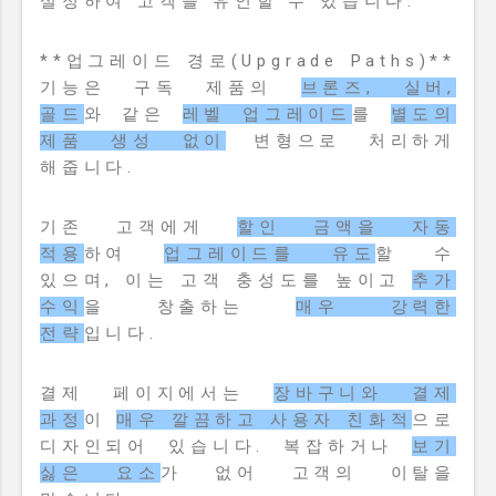
설정하여 고객을 유인할 수 있습니다.
**업그레이드 경로(Upgrade Paths)**
기능은 구독 제품의
브론즈, 실버,
골드
와 같은
레벨 업그레이드
를
별도의
제품 생성 없이
변형으로 처리하게
해줍니다.
기존 고객에게
할인 금액을 자동
적용
하여
업그레이드를 유도
할 수
있으며, 이는 고객 충성도를 높이고
추가
수익
을 창출하는
매우 강력한
전략
입니다.
결제 페이지에서는
장바구니와 결제
과정
이
매우 깔끔하고 사용자 친화적
으로
디자인되어 있습니다. 복잡하거나
보기
싫은 요소
가 없어 고객의 이탈을