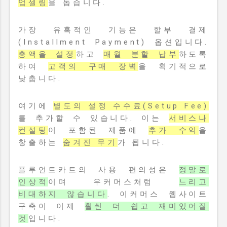
업셀링
을 돕습니다.
가장 유혹적인 기능은 할부 결제
(Installment Payment) 옵션입니다.
총액을 설정
하고
매월 분할 납부
하도록
하여
고객의 구매 장벽
을 획기적으로
낮춥니다.
여기에
별도의 설정 수수료(Setup Fee)
를 추가할 수 있습니다. 이는
서비스나
컨설팅
이 포함된 제품에
추가 수익
을
창출하는
숨겨진 무기
가 됩니다.
플루언트카트의 사용 편의성은
정말로
인상적
이며 우커머스처럼
느리고
비대하지 않습니다
. 이커머스 웹사이트
구축이 이제
훨씬 더 쉽고 재미있어질
것
입니다.