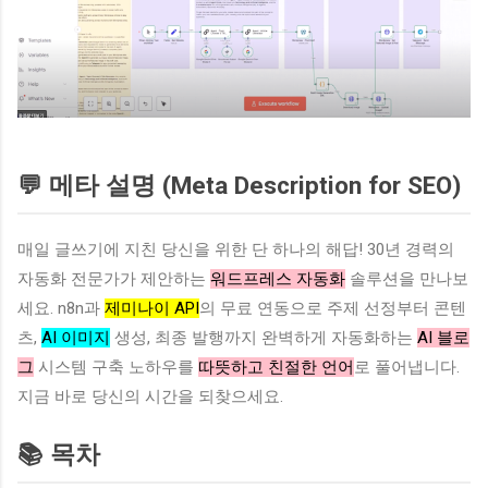
💬 메타 설명 (Meta Description for SEO)
매일 글쓰기에 지친 당신을 위한 단 하나의 해답! 30년 경력의
자동화 전문가가 제안하는
워드프레스 자동화
솔루션을 만나보
세요. n8n과
제미나이 API
의 무료 연동으로 주제 선정부터 콘텐
츠,
AI 이미지
생성, 최종 발행까지 완벽하게 자동화하는
AI 블로
그
시스템 구축 노하우를
따뜻하고 친절한 언어
로 풀어냅니다.
지금 바로 당신의 시간을 되찾으세요.
📚 목차