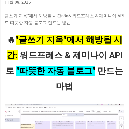
11월 08, 2025
나 조회수가 예전만 못하다고 느껴본 적 있으신가요? 마음을 담
아 글을 올렸는데도 반응이 예전 같지 않다면, 그건 결코 여러분
글쓰기 지옥"에서 해방될 시간n8n& 워드프레스 & 제미나이 API
의 정성이 부족해서가 아닙니다. 현재 인터넷에서 사람들이 정
로 따뜻한 자동 블로그 만드는 방법
보를 소비하는 커다란 흐름 자체가 완전히 이동하고 있기 때문
이에요. 이제 사용자들은 긴 글을 읽기보다 짧은 영상인 쇼츠,
🔥
"글쓰기 지옥"에서 해방될 시
릴스, 클립을 먼저 찾거나 검색 창에서 바로 답을 얻어냅니다.
네이버에 새롭게 도입된 AI 탭이나 요약 기능은 사용자가 굳이
간:
워드프레스 & 제미나이 API
개별 블로그를 클릭하지 않아도 필요한 기초 정보를 검색 결과
창 내에서 즉시 확인하게 만들어 주고 있죠. 이러한 현상을 바로
제로 클릭(Zero-Click) 이라고 부릅니다. 예전처럼 상단에 내 글
로
"따뜻한 자동 블로그"
만드는
을 올려두기만 하면 자연스럽게 클릭으로 이어지던 시대는 지
나가고, 사용자가 굳이 내 글을 직접 눌러서 읽어야 하는 명확한
마법
이유 를 제시하지 못하면 살아남기 힘든 구조가...