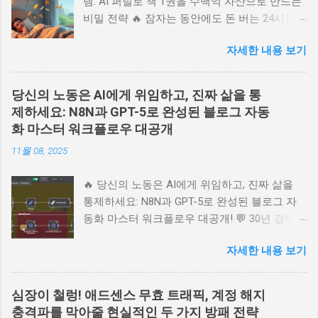
템: AI 퍼널로 책 1권을 수백억 자산으로 만드는
비밀 전략 🔥 잠자는 동안에도 돈 버는 24시간
자동화 시스템: AI 퍼널로 책 1권을 수백억 자산
자세한 내용 보기
으로 만드는 비밀 전략 💬 당신의 책이나 지식
상품을 위한 24시간 무인 판매 시스템을 꿈꾸시
나요? 러셀 브런슨의 북퍼널 전략을 AI 자동화
당신의 노동은 AI에게 위임하고, 진짜 삶을 통
시스템으로 완벽히 구현하는 방법을 소개합니
제하세요: N8N과 GPT-5로 완성된 블로그 자동
다. 고객 심리를 꿰뚫는 랜딩 페이지부터 오더
화 마스터 워크플로우 대공개
범프, 원타임 오퍼까지, 방문자를 찐팬으로 바꾸
11월 08, 2025
는 마법 같은 'AI 퍼널' 구축의 핵심 비밀을 사람
냄새 나는 이야기로 풀어냅니다. 온라인 비즈니
🔥 당신의 노동은 AI에게 위임하고, 진짜 삶을
스 성공의 지름길, 지금 바로 확인하세요. 📚 목
통제하세요: N8N과 GPT-5로 완성된 블로그 자
차 1. 24시간 잠들지 않는 세일즈맨, AI 퍼널이란
동화 마스터 워크플로우 대공개! 💬 30년 경력의
무엇인가? 2. 첫인상 결정! 고객의 마음을 훔치
블로그 마스터가 알려주는 AI 시대 블로그 운영
는 랜딩 페이지 설계 3. 지갑이 가장 쉽게 열리는
자세한 내용 보기
의 본질! N8N, GPT-5, Gemini 2.5를 활용해 주제
골든 타임: 오더 범프와 업셀의 마법 4. 퍼널 시
선정부터 SEO 최적화, 콘텐츠 발행까지 완벽 자
스템의 완성: 고객 여정을 따라가는 자동화 워크
동화하는 궁극의 워크플로우를 감성적으로 분
플로우 5. 망설임을 멈추고 성공의 시스템 위에
심장이 철렁! 애드센스 무효 트래픽, 계정 해지
석합니다. 노동에서 해방되고 본질에 집중하는
서 시작하라 1. 24시간 잠들지 않는 세일즈맨, AI
충격파를 막아줄 현실적인 두 가지 방패 전략