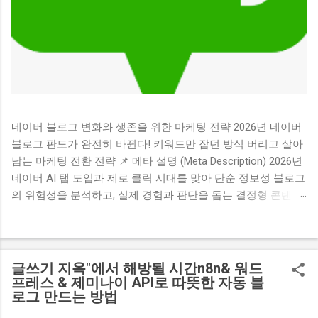
네이버 블로그 변화와 생존을 위한 마케팅 전략 2026년 네이버
블로그 판도가 완전히 바뀐다! 키워드만 잡던 방식 버리고 살아
남는 마케팅 전환 전략 📌 메타 설명 (Meta Description) 2026년
네이버 AI 탭 도입과 제로 클릭 시대를 맞아 단순 정보성 블로그
의 위험성을 분석하고, 실제 경험과 판단을 돕는 결정형 콘텐츠
중심의 전환 마케팅 전략을 제시합니다. 💡 목차 (클릭시 해당
위치로 이동합니다) 1. 검색 생태계의 거대한 지각변동과 제로
클릭의 습격 2. 2026년 가장 먼저 위험해지는 블로그 3가지 유
형 3. 끝까지 선택받는 블로그의 핵심 비밀 3가지 4. 단순한 수익
글쓰기 지옥"에서 해방될 시간n8n& 워드
형 채널을 넘어 설득과 전환의 도구로 5. 전문성과 신뢰를 쌓는
프레스 & 제미나이 API로 따뜻한 자동 블
로그 만드는 방법
마케팅 기술로서의 접근법 1. 검색 생태계의 거대한 지각변동과
제로 클릭의 습격 혹시 요즘 정성껏 작성한 포스팅의 방문자 수