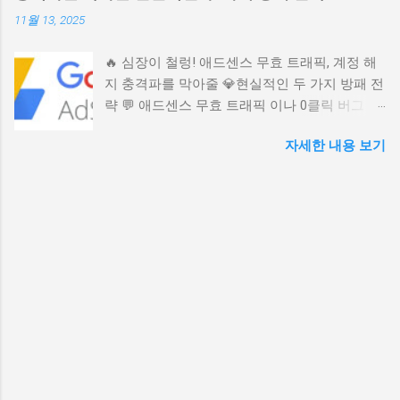
비결을 담았습니다. 📚 눈이 쭉쭉 읽히는 목차 ▶️
퍼널이란 무엇인가? 혹시 이런 꿈 꿔보신 적 없
11월 13, 2025
😩 혹시 아직도 '수동'으로 글을 쓰고 계신가요?
으신가요? 내가 잠든 밤에도, 가족과 시간을 보
(감성 후킹) ▶️ 🎯 블로그 운영의 진짜 목적은 무
내는 주말에도, 내 책이나 지식 상품을 팔아주는
🔥 심장이 철렁! 애드센스 무효 트래픽, 계정 해
엇일까요? (애드센스를 넘어선 가치) ▶️ ⚙️ N8N
멋진 웹사이트 하나가 묵묵히 일하고 있는 모습
지 충격파를 막아줄 💎현실적인 두 가지 방패 전
워크플로우, 4가지 파트로 설계된 자동화 엔진
이요. 많은 분들이 이런 '자동화 수입'을 바라지
략 💬 애드센스 무효 트래픽 이나 0클릭 버그 에
▶️ 🔍 AI가 스스로 판단하는 초정밀 키워드 리서
만, 막상 시작하려면 어디서부터 손대야 할지 몰
걸려 밤잠 설치신 적 있으신가요? 갑작스러운
치 전략 (Green Zone) ▶️ 🌳 허브 & 스포크 콘텐
라 포기하곤 합니다. 오늘 우리가 이야기할 'AI
자세한 내용 보기
애드센스 계정 해지 는 열심히 쌓아 올린 수익
츠 전략: 내 블로그를 전문가로 만드는 비결
퍼널'은 단순히 예쁜 홈페이지 템플릿을 복사 붙
파이프라인을 한순간에 무너뜨립니다. 이 포스
(Yellow & Purple Zone) ▶️ ✨ 사람이 쓴 것처럼,
여넣기 하는 수준을 넘어섭니다. 이 시스템은 방
팅은 구글의 미스터리한 정책 뒤에 숨겨진 현실
'휴머나이즈' 기능으로 영혼을 불어넣다 😩 혹시
문자의 복잡한 심리를 첫 단계부터 마지막 결제
적인 해법 , 즉 다계정 전략 과 광고 수익 다각화
아직도 '수동'으로 글을 쓰고 계신가요? (감성 후
순간까지 치밀하게 계산하여 설계된 '완벽한 자
방법을 30년 경력자의 따뜻한 시선으로 깊이 있
킹) 혹시 여러분도 매일 아침 컴퓨터 앞에 앉아
동 수입 시스템'입니다. 쉽게 말해, 이 퍼널은 당
게 분석합니다. 더 이상 스트레스 받지 마세요.
"오늘은 또 무슨 글을 써야 하나" 고민하며 깊은
신의 가장 유능하고 지치지 않는 세일즈맨이 되
수익화 고수가 알려주는 생존 전략으로 여러분
한숨을 내쉬지는 않으신가요? 😢 아무리 좋은
어, 24시간 내 목소리로 고객을 설득하고 찐팬으
의 온라인 건물주 꿈을 굳건히 지키세요. (총
아이디어가 있어도, 이 반복되는 노동 앞에서는
로 만드는 일 을 대신 해...
3000자 이상의 독창적인 해석이 담겨 있습니
열정이 쉽게 식기 마련이죠. 글쓰기라는 행위는
다.) 📚 목차: 누르면 바로 그 내용으로 이동합니
분명 창조적이고 고귀한 노동이지만, 우리의 소
다! 1. 억울함에 잠 못 이루는 밤: 무효 트래픽과
중한 시간을 잡아먹는 귀찮은 숙제가 되는 순간
0클릭 버그의 민낯 2. 애드센스 저격 타깃! 수익
그 부담감은 우리를 짓누르기 마련입니다. 특히