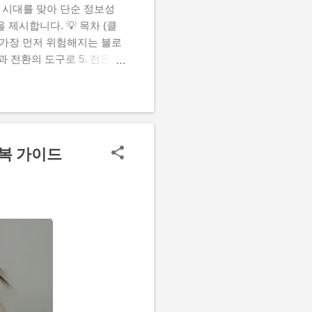
 클릭 시대를 맞아 단순 정보성
제시합니다. 💡 목차 (클
년 가장 먼저 위험해지는 블로
과 전환의 도구로 5. 전문성
격 혹시 요즘 정성껏 작성한
는데도 반응이 예전 같지 않
하는 커다란 흐름 자체가 완
립을 먼저 찾거나 검색 창에
블로그를 클릭하지 않아도 필
정복 가이드
Zero-Click) 이라고 부
고, 사용자가 굳이 내 글을