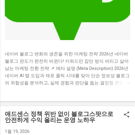
네이버 블로그 변화와 생존을 위한 마케팅 전략 2026년 네이버
블로그 판도가 완전히 바뀐다! 키워드만 잡던 방식 버리고 살아
남는 마케팅 전환 전략 📌 메타 설명 (Meta Description) 2026년
네이버 AI 탭 도입과 제로 클릭 시대를 맞아 단순 정보성 블로그
의 위험성을 분석하고, 실제 경험과 판단을 돕는 결정형 콘텐츠
중심의 전환 마케팅 전략을 제시합니다. 💡 목차 (클릭시 해당
위치로 이동합니다) 1. 검색 생태계의 거대한 지각변동과 제로
클릭의 습격 2. 2026년 가장 먼저 위험해지는 블로그 3가지 유
형 3. 끝까지 선택받는 블로그의 핵심 비밀 3가지 4. 단순한 수익
애드센스 정책 위반 없이 블로그스팟으로
형 채널을 넘어 설득과 전환의 도구로 5. 전문성과 신뢰를 쌓는
안전하게 수익 올리는 운영 노하우
마케팅 기술로서의 접근법 1. 검색 생태계의 거대한 지각변동과
1월 19, 2026
제로 클릭의 습격 혹시 요즘 정성껏 작성한 포스팅의 방문자 수