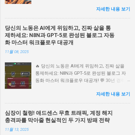
자동화 시스템: AI 퍼널로 책 1권을 수백억 자산
자세한 내용 보기
으로 만드는 비밀 전략 💬 당신의 책이나 지식
상품을 위한 24시간 무인 판매 시스템을 꿈꾸시
나요? 러셀 브런슨의 북퍼널 전략을 AI 자동화
당신의 노동은 AI에게 위임하고, 진짜 삶을 통
시스템으로 완벽히 구현하는 방법을 소개합니
제하세요: N8N과 GPT-5로 완성된 블로그 자동
다. 고객 심리를 꿰뚫는 랜딩 페이지부터 오더
화 마스터 워크플로우 대공개
범프, 원타임 오퍼까지, 방문자를 찐팬으로 바꾸
11월 08, 2025
는 마법 같은 'AI 퍼널' 구축의 핵심 비밀을 사람
냄새 나는 이야기로 풀어냅니다. 온라인 비즈니
🔥 당신의 노동은 AI에게 위임하고, 진짜 삶을
스 성공의 지름길, 지금 바로 확인하세요. 📚 목
통제하세요: N8N과 GPT-5로 완성된 블로그 자
차 1. 24시간 잠들지 않는 세일즈맨, AI 퍼널이란
동화 마스터 워크플로우 대공개! 💬 30년 경력의
무엇인가? 2. 첫인상 결정! 고객의 마음을 훔치
블로그 마스터가 알려주는 AI 시대 블로그 운영
는 랜딩 페이지 설계 3. 지갑이 가장 쉽게 열리는
자세한 내용 보기
의 본질! N8N, GPT-5, Gemini 2.5를 활용해 주제
골든 타임: 오더 범프와 업셀의 마법 4. 퍼널 시
선정부터 SEO 최적화, 콘텐츠 발행까지 완벽 자
스템의 완성: 고객 여정을 따라가는 자동화 워크
동화하는 궁극의 워크플로우를 감성적으로 분
플로우 5. 망설임을 멈추고 성공의 시스템 위에
심장이 철렁! 애드센스 무효 트래픽, 계정 해지
석합니다. 노동에서 해방되고 본질에 집중하는
서 시작하라 1. 24시간 잠들지 않는 세일즈맨, AI
충격파를 막아줄 현실적인 두 가지 방패 전략
비결을 담았습니다. 📚 눈이 쭉쭉 읽히는 목차 ▶️
퍼널이란 무엇인가? 혹시 이런 꿈 꿔보신 적 없
11월 13, 2025
😩 혹시 아직도 '수동'으로 글을 쓰고 계신가요?
으신가요? 내가 잠든 밤에도, 가족과 시간을 보