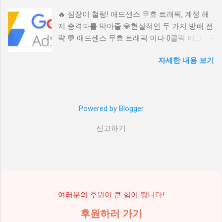
(감성 후킹) ▶️ 🎯 블로그 운영의 진짜 목적은 무
내는 주말에도, 내 책이나 지식 상품을 팔아주는
🔥 심장이 철렁! 애드센스 무효 트래픽, 계정 해
엇일까요? (애드센스를 넘어선 가치) ▶️ ⚙️ N8N
멋진 웹사이트 하나가 묵묵히 일하고 있는 모습
지 충격파를 막아줄 💎현실적인 두 가지 방패 전
워크플로우, 4가지 파트로 설계된 자동화 엔진
이요. 많은 분들이 이런 '자동화 수입'을 바라지
략 💬 애드센스 무효 트래픽 이나 0클릭 버그 에
▶️ 🔍 AI가 스스로 판단하는 초정밀 키워드 리서
만, 막상 시작하려면 어디서부터 손대야 할지 몰
걸려 밤잠 설치신 적 있으신가요? 갑작스러운
치 전략 (Green Zone) ▶️ 🌳 허브 & 스포크 콘텐
라 포기하곤 합니다. 오늘 우리가 이야기할 'AI
자세한 내용 보기
애드센스 계정 해지 는 열심히 쌓아 올린 수익
츠 전략: 내 블로그를 전문가로 만드는 비결
퍼널'은 단순히 예쁜 홈페이지 템플릿을 복사 붙
파이프라인을 한순간에 무너뜨립니다. 이 포스
(Yellow & Purple Zone) ▶️ ✨ 사람이 쓴 것처럼,
여넣기 하는 수준을 넘어섭니다. 이 시스템은 방
팅은 구글의 미스터리한 정책 뒤에 숨겨진 현실
'휴머나이즈' 기능으로 영혼을 불어넣다 😩 혹시
문자의 복잡한 심리를 첫 단계부터 마지막 결제
적인 해법 , 즉 다계정 전략 과 광고 수익 다각화
아직도 '수동'으로 글을 쓰고 계신가요? (감성 후
순간까지 치밀하게 계산하여 설계된 '완벽한 자
Powered by Blogger
방법을 30년 경력자의 따뜻한 시선으로 깊이 있
킹) 혹시 여러분도 매일 아침 컴퓨터 앞에 앉아
동 수입 시스템'입니다. 쉽게 말해, 이 퍼널은 당
게 분석합니다. 더 이상 스트레스 받지 마세요.
"오늘은 또 무슨 글을 써야 하나" 고민하며 깊은
신의 가장 유능하고 지치지 않는 세일즈맨이 되
신고하기
수익화 고수가 알려주는 생존 전략으로 여러분
한숨을 내쉬지는 않으신가요? 😢 아무리 좋은
어, 24시간 내 목소리로 고객을 설득하고 찐팬으
의 온라인 건물주 꿈을 굳건히 지키세요. (총
아이디어가 있어도, 이 반복되는 노동 앞에서는
로 만드는 일 을 대신 해...
3000자 이상의 독창적인 해석이 담겨 있습니
열정이 쉽게 식기 마련이죠. 글쓰기라는 행위는
다.) 📚 목차: 누르면 바로 그 내용으로 이동합니
분명 창조적이고 고귀한 노동이지만, 우리의 소
다! 1. 억울함에 잠 못 이루는 밤: 무효 트래픽과
중한 시간을 잡아먹는 귀찮은 숙제가 되는 순간
0클릭 버그의 민낯 2. 애드센스 저격 타깃! 수익
여러분의 후원이 큰 힘이 됩니다!
그 부담감은 우리를 짓누르기 마련입니다. 특히
폭발 계정을 위험에 빠뜨리는 3가지 패턴 3. 현
블로그 자동화를 시도하다가도, 결과물의 퀄리
후원하러 가기
실 해법 1: 리스크 관리의 마스터키, 애드센스 다
티 때문에 결국 수동으로 돌아가는 분들을 많이