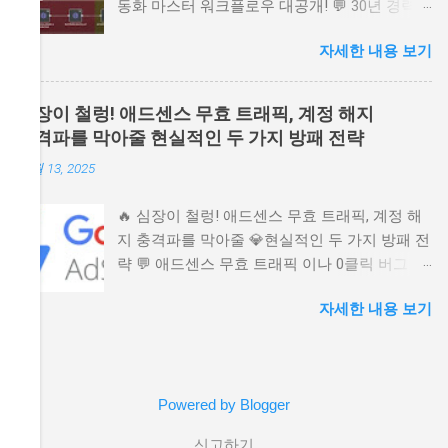
동화 마스터 워크플로우 대공개! 💬 30년 경력의
무엇인가? 2. 첫인상 결정! 고객의 마음을 훔치
블로그 마스터가 알려주는 AI 시대 블로그 운영
는 랜딩 페이지 설계 3. 지갑이 가장 쉽게 열리는
자세한 내용 보기
의 본질! N8N, GPT-5, Gemini 2.5를 활용해 주제
골든 타임: 오더 범프와 업셀의 마법 4. 퍼널 시
선정부터 SEO 최적화, 콘텐츠 발행까지 완벽 자
스템의 완성: 고객 여정을 따라가는 자동화 워크
동화하는 궁극의 워크플로우를 감성적으로 분
플로우 5. 망설임을 멈추고 성공의 시스템 위에
심장이 철렁! 애드센스 무효 트래픽, 계정 해지
석합니다. 노동에서 해방되고 본질에 집중하는
서 시작하라 1. 24시간 잠들지 않는 세일즈맨, AI
충격파를 막아줄 현실적인 두 가지 방패 전략
비결을 담았습니다. 📚 눈이 쭉쭉 읽히는 목차 ▶️
퍼널이란 무엇인가? 혹시 이런 꿈 꿔보신 적 없
11월 13, 2025
😩 혹시 아직도 '수동'으로 글을 쓰고 계신가요?
으신가요? 내가 잠든 밤에도, 가족과 시간을 보
(감성 후킹) ▶️ 🎯 블로그 운영의 진짜 목적은 무
내는 주말에도, 내 책이나 지식 상품을 팔아주는
🔥 심장이 철렁! 애드센스 무효 트래픽, 계정 해
엇일까요? (애드센스를 넘어선 가치) ▶️ ⚙️ N8N
멋진 웹사이트 하나가 묵묵히 일하고 있는 모습
지 충격파를 막아줄 💎현실적인 두 가지 방패 전
워크플로우, 4가지 파트로 설계된 자동화 엔진
이요. 많은 분들이 이런 '자동화 수입'을 바라지
략 💬 애드센스 무효 트래픽 이나 0클릭 버그 에
▶️ 🔍 AI가 스스로 판단하는 초정밀 키워드 리서
만, 막상 시작하려면 어디서부터 손대야 할지 몰
걸려 밤잠 설치신 적 있으신가요? 갑작스러운
치 전략 (Green Zone) ▶️ 🌳 허브 & 스포크 콘텐
라 포기하곤 합니다. 오늘 우리가 이야기할 'AI
자세한 내용 보기
애드센스 계정 해지 는 열심히 쌓아 올린 수익
츠 전략: 내 블로그를 전문가로 만드는 비결
퍼널'은 단순히 예쁜 홈페이지 템플릿을 복사 붙
파이프라인을 한순간에 무너뜨립니다. 이 포스
(Yellow & Purple Zone) ▶️ ✨ 사람이 쓴 것처럼,
여넣기 하는 수준을 넘어섭니다. 이 시스템은 방
팅은 구글의 미스터리한 정책 뒤에 숨겨진 현실
'휴머나이즈' 기능으로 영혼을 불어넣다 😩 혹시
문자의 복잡한 심리를 첫 단계부터 마지막 결제
적인 해법 , 즉 다계정 전략 과 광고 수익 다각화
아직도 '수동'으로 글을 쓰고 계신가요? (감성 후
순간까지 치밀하게 계산하여 설계된 '완벽한 자
Powered by Blogger
방법을 30년 경력자의 따뜻한 시선으로 깊이 있
킹) 혹시 여러분도 매일 아침 컴퓨터 앞에 앉아
동 수입 시스템'입니다. 쉽게 말해, 이 퍼널은 당
게 분석합니다. 더 이상 스트레스 받지 마세요.
"오늘은 또 무슨 글을 써야 하나" 고민하며 깊은
신의 가장 유능하고 지치지 않는 세일즈맨이 되
신고하기