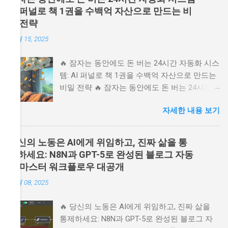
AI 퍼널로 책 1권을 수백억 자산으로 만드는 비
밀 전략
11월 15, 2025
🔥 잠자는 동안에도 돈 버는 24시간 자동화 시스
템: AI 퍼널로 책 1권을 수백억 자산으로 만드는
비밀 전략 🔥 잠자는 동안에도 돈 버는 24시간
자동화 시스템: AI 퍼널로 책 1권을 수백억 자산
자세한 내용 보기
으로 만드는 비밀 전략 💬 당신의 책이나 지식
상품을 위한 24시간 무인 판매 시스템을 꿈꾸시
나요? 러셀 브런슨의 북퍼널 전략을 AI 자동화
당신의 노동은 AI에게 위임하고, 진짜 삶을 통
시스템으로 완벽히 구현하는 방법을 소개합니
제하세요: N8N과 GPT-5로 완성된 블로그 자동
다. 고객 심리를 꿰뚫는 랜딩 페이지부터 오더
화 마스터 워크플로우 대공개
범프, 원타임 오퍼까지, 방문자를 찐팬으로 바꾸
11월 08, 2025
는 마법 같은 'AI 퍼널' 구축의 핵심 비밀을 사람
냄새 나는 이야기로 풀어냅니다. 온라인 비즈니
🔥 당신의 노동은 AI에게 위임하고, 진짜 삶을
스 성공의 지름길, 지금 바로 확인하세요. 📚 목
통제하세요: N8N과 GPT-5로 완성된 블로그 자
차 1. 24시간 잠들지 않는 세일즈맨, AI 퍼널이란